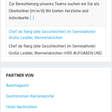
Zur Bereicherung unseres Teams suchen wir Sie als
Oberkellner (m/w/d) Wir bieten: herzliche und
individuelle
[...]
Chef de Rang (alle Geschlechter) im Seminarhotel
Große Ledder, Wermelskirchen
Chef de Rang (alle Geschlechter) im Seminarhotel
Große Ledder, Wermelskirchen IHRE AUFGABEN UND
VERANTWORTLICHKEITEN Begrüßung,
[...]
Koch/Köchin (m/w/d) in Vollzeit
PARTNER VON:
Das Golf- & Natur-Resort Bad Waldsee mit über 175
Mitarbeitern liegt auf dem Gelände eines
[...]
Automagazin
Gastronomen Karriereportal
Hotel Nachrichten