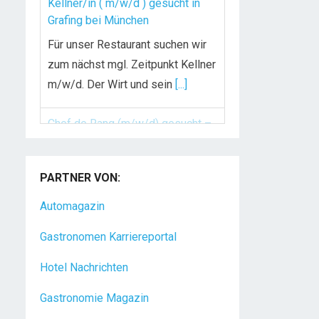
Kellner/in ( m/w/d ) gesucht in
Grafing bei München
Für unser Restaurant suchen wir
zum nächst mgl. Zeitpunkt Kellner
m/w/d. Der Wirt und sein
[...]
Chef de Rang (m/w/d) gesucht –
Hotel 47° in Konstanz
PARTNER VON:
Dein Arbeitsplatz mit
Urlaubsfeeling Chef de Rang
Automagazin
(m/w/d) Du bist Gastgeber aus
Gastronomen Karriereportal
Leidenschaft und liebst
[...]
Hotel Nachrichten
Gastronomie Magazin