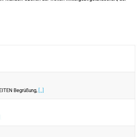
EITEN Begrüßung,
[...]
]