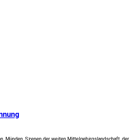
annung
ann. Münden. Szenen der weiten Mittelgebirgslandschaft, der