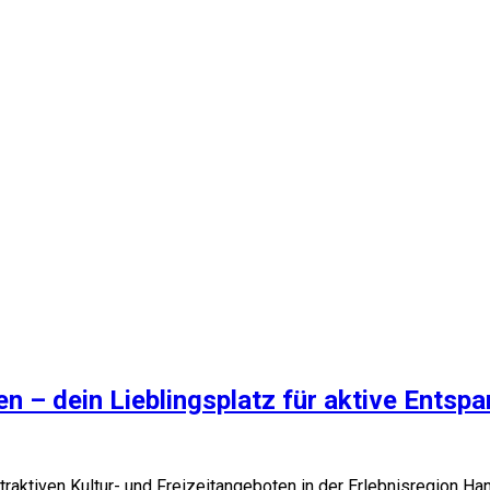
en – dein Lieblingsplatz für aktive Entsp
traktiven Kultur- und Freizeitangeboten in der Erlebnisregion H