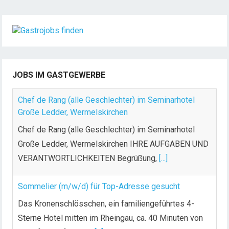
i
t
e
n
n
u
JOBS IM GASTGEWERBE
m
m
Chef de Rang (alle Geschlechter) im Seminarhotel
e
Große Ledder, Wermelskirchen
r
Chef de Rang (alle Geschlechter) im Seminarhotel
i
Große Ledder, Wermelskirchen IHRE AUFGABEN UND
e
VERANTWORTLICHKEITEN Begrüßung,
[...]
r
u
n
Sommelier (m/w/d) für Top-Adresse gesucht
g
Das Kronenschlösschen, ein familiengeführtes 4-
d
Sterne Hotel mitten im Rheingau, ca. 40 Minuten von
e