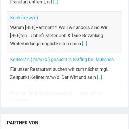
Frankfurt entfernt, ist
[...]
r
B
Koch (m/w/d)
e
i
Warum [BEE]Partment?! Weil wir anders sind Wir
t
[BEE]ten… Unbefristeter Job & faire Bezahlung
r
Weiterbildungsmöglichkeiten durch
[...]
ä
g
Kellner/in ( m/w/d ) gesucht in Grafing bei München
e
Für unser Restaurant suchen wir zum nächst mgl.
Zeitpunkt Kellner m/w/d. Der Wirt und sein
[...]
Chef de Rang (m/w/d) gesucht – Hotel 47° in
Konstanz
Dein Arbeitsplatz mit Urlaubsfeeling Chef de Rang
PARTNER VON:
(m/w/d) Du bist Gastgeber aus Leidenschaft und
liebst
[...]
Automagazin