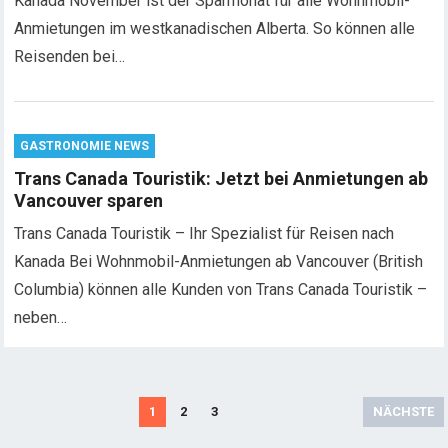
Kanada November ist der Sparmonat für alle Wohnmobil-
Anmietungen im westkanadischen Alberta. So können alle
Reisenden bei…
GASTRONOMIE NEWS
Trans Canada Touristik: Jetzt bei Anmietungen ab
Vancouver sparen
Trans Canada Touristik – Ihr Spezialist für Reisen nach
Kanada Bei Wohnmobil-Anmietungen ab Vancouver (British
Columbia) können alle Kunden von Trans Canada Touristik –
neben…
S
1
2
3
NÄCHSTE
e