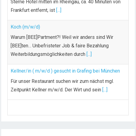
Sterne Hotel mitten im Rheingau, ca. 40 Minuten von
Frankfurt entfernt, ist
[...]
Koch (m/w/d)
Warum [BEE]Partment?! Weil wir anders sind Wir
[BEE]ten… Unbefristeter Job & faire Bezahlung
Weiterbildungsmöglichkeiten durch
[...]
Kellner/in ( m/w/d ) gesucht in Grafing bei München
Für unser Restaurant suchen wir zum nächst mgl.
Zeitpunkt Kellner m/w/d. Der Wirt und sein
[...]
Chef de Rang (m/w/d) gesucht – Hotel 47° in
Konstanz
Dein Arbeitsplatz mit Urlaubsfeeling Chef de Rang
(m/w/d) Du bist Gastgeber aus Leidenschaft und
PARTNER VON: