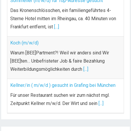
Sommelier (m/w/d) für Top-Adresse gesucht
Das Kronenschlösschen, ein familiengeführtes 4-
Sterne Hotel mitten im Rheingau, ca. 40 Minuten von
Frankfurt entfernt, ist
[...]
Koch (m/w/d)
Warum [BEE]Partment?! Weil wir anders sind Wir
[BEE]ten… Unbefristeter Job & faire Bezahlung
Weiterbildungsmöglichkeiten durch
[...]
Kellner/in ( m/w/d ) gesucht in Grafing bei München
Für unser Restaurant suchen wir zum nächst mgl.
Zeitpunkt Kellner m/w/d. Der Wirt und sein
[...]