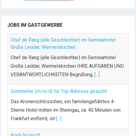
e
i
t
JOBS IM GASTGEWERBE
r
ä
Chef de Rang (alle Geschlechter) im Seminarhotel
g
Große Ledder, Wermelskirchen
e
Chef de Rang (alle Geschlechter) im Seminarhotel
Große Ledder, Wermelskirchen IHRE AUFGABEN UND
VERANTWORTLICHKEITEN Begrüßung,
[...]
Sommelier (m/w/d) für Top-Adresse gesucht
Das Kronenschlösschen, ein familiengeführtes 4-
Sterne Hotel mitten im Rheingau, ca. 40 Minuten von
Frankfurt entfernt, ist
[...]
Koch (m/w/d)