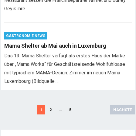
Restaurant setzen die Franchisepartner Ahmet und Güney
Geyik ihre…
GASTRONOMIE NEWS
Mama Shelter ab Mai auch in Luxemburg
Das 13. Mama Shelter verfügt als erstes Haus der Marke
über „Mama Works“ für Geschäftsreisende Wohlfühloase
mit typischem MAMA-Design: Zimmer im neuen Mama
Luxembourg (Bildquelle:…
S
1
2
…
5
NÄCHSTE
e
i
t