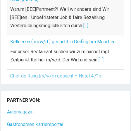
Warum [BEE]Partment?! Weil wir anders sind Wir
[BEE]ten… Unbefristeter Job & faire Bezahlung
Weiterbildungsmöglichkeiten durch
[...]
Kellner/in ( m/w/d ) gesucht in Grafing bei München
Für unser Restaurant suchen wir zum nächst mgl.
Zeitpunkt Kellner m/w/d. Der Wirt und sein
[...]
Chef de Rang (m/w/d) gesucht – Hotel 47° in
Konstanz
PARTNER VON:
Dein Arbeitsplatz mit Urlaubsfeeling Chef de Rang
(m/w/d) Du bist Gastgeber aus Leidenschaft und
Automagazin
liebst
[...]
Gastronomen Karriereportal
Hotel Nachrichten