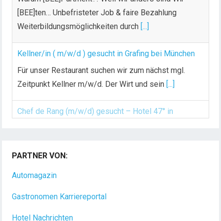
[BEE]ten… Unbefristeter Job & faire Bezahlung
Weiterbildungsmöglichkeiten durch
[...]
Kellner/in ( m/w/d ) gesucht in Grafing bei München
Für unser Restaurant suchen wir zum nächst mgl.
Zeitpunkt Kellner m/w/d. Der Wirt und sein
[...]
Chef de Rang (m/w/d) gesucht – Hotel 47° in
Konstanz
Dein Arbeitsplatz mit Urlaubsfeeling Chef de Rang
PARTNER VON:
(m/w/d) Du bist Gastgeber aus Leidenschaft und
Automagazin
liebst
[...]
Gastronomen Karriereportal
Hotel Nachrichten