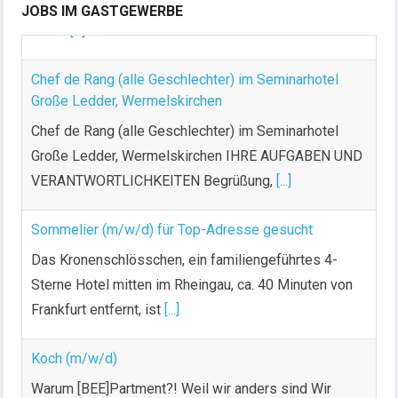
JOBS IM GASTGEWERBE
liebst
[...]
Chef de Rang (alle Geschlechter) im Seminarhotel
Große Ledder, Wermelskirchen
Chef de Rang (alle Geschlechter) im Seminarhotel
Große Ledder, Wermelskirchen IHRE AUFGABEN UND
VERANTWORTLICHKEITEN Begrüßung,
[...]
Sommelier (m/w/d) für Top-Adresse gesucht
Das Kronenschlösschen, ein familiengeführtes 4-
Sterne Hotel mitten im Rheingau, ca. 40 Minuten von
Frankfurt entfernt, ist
[...]
Koch (m/w/d)
Warum [BEE]Partment?! Weil wir anders sind Wir
[BEE]ten… Unbefristeter Job & faire Bezahlung