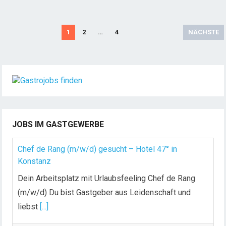
S
1
2
…
4
NÄCHSTE
e
i
t
e
n
n
u
JOBS IM GASTGEWERBE
m
m
Chef de Rang (m/w/d) gesucht – Hotel 47° in
e
Konstanz
r
Dein Arbeitsplatz mit Urlaubsfeeling Chef de Rang
i
(m/w/d) Du bist Gastgeber aus Leidenschaft und
e
liebst
[...]
r
u