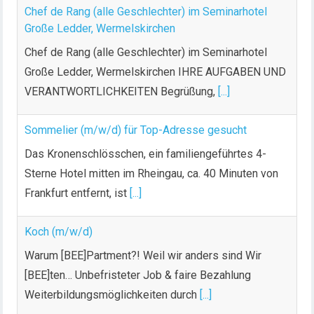
n
Chef de Rang (alle Geschlechter) im Seminarhotel
g
Große Ledder, Wermelskirchen
d
Chef de Rang (alle Geschlechter) im Seminarhotel
e
Große Ledder, Wermelskirchen IHRE AUFGABEN UND
r
VERANTWORTLICHKEITEN Begrüßung,
[...]
B
e
Sommelier (m/w/d) für Top-Adresse gesucht
i
t
Das Kronenschlösschen, ein familiengeführtes 4-
r
Sterne Hotel mitten im Rheingau, ca. 40 Minuten von
ä
Frankfurt entfernt, ist
[...]
g
e
Koch (m/w/d)
Warum [BEE]Partment?! Weil wir anders sind Wir
[BEE]ten… Unbefristeter Job & faire Bezahlung
Weiterbildungsmöglichkeiten durch
[...]