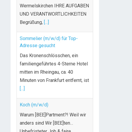
Adresse gesucht
Das Kronenschlösschen, ein
familiengeführtes 4-Sterne Hotel
mitten im Rheingau, ca. 40
Minuten von Frankfurt entfernt, ist
[...]
Koch (m/w/d)
Warum [BEE]Partment?! Weil wir
anders sind Wir [BEE]ten…
Unbefristeter Job & faire
Bezahlung
Weiterbildungsmöglichkeiten
durch
[...]