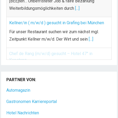
[BEE]ten… Unbefristeter Job & faire Bezahlung
Weiterbildungsmöglichkeiten durch
[...]
Kellner/in ( m/w/d ) gesucht in Grafing bei München
Für unser Restaurant suchen wir zum nächst mgl.
Zeitpunkt Kellner m/w/d. Der Wirt und sein
[...]
Chef de Rang (m/w/d) gesucht – Hotel 47° in
Konstanz
Dein Arbeitsplatz mit Urlaubsfeeling Chef de Rang
PARTNER VON:
(m/w/d) Du bist Gastgeber aus Leidenschaft und
liebst
[...]
Automagazin
Gastronomen Karriereportal
Hotel Nachrichten