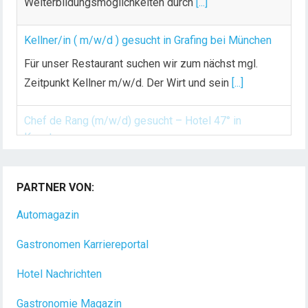
Weiterbildungsmöglichkeiten durch
[...]
Kellner/in ( m/w/d ) gesucht in Grafing bei München
Für unser Restaurant suchen wir zum nächst mgl.
Zeitpunkt Kellner m/w/d. Der Wirt und sein
[...]
Chef de Rang (m/w/d) gesucht – Hotel 47° in
Konstanz
Dein Arbeitsplatz mit Urlaubsfeeling Chef de Rang
PARTNER VON:
(m/w/d) Du bist Gastgeber aus Leidenschaft und
Automagazin
liebst
[...]
Gastronomen Karriereportal
Hotel Nachrichten
Gastronomie Magazin