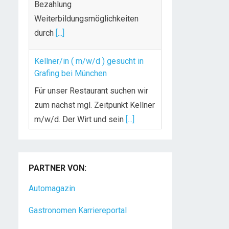
durch
[...]
Kellner/in ( m/w/d ) gesucht in
Grafing bei München
Für unser Restaurant suchen wir
zum nächst mgl. Zeitpunkt Kellner
m/w/d. Der Wirt und sein
[...]
Chef de Rang (m/w/d) gesucht –
Hotel 47° in Konstanz
Dein Arbeitsplatz mit
PARTNER VON:
Urlaubsfeeling Chef de Rang
(m/w/d) Du bist Gastgeber aus
Automagazin
Leidenschaft und liebst
[...]
Gastronomen Karriereportal