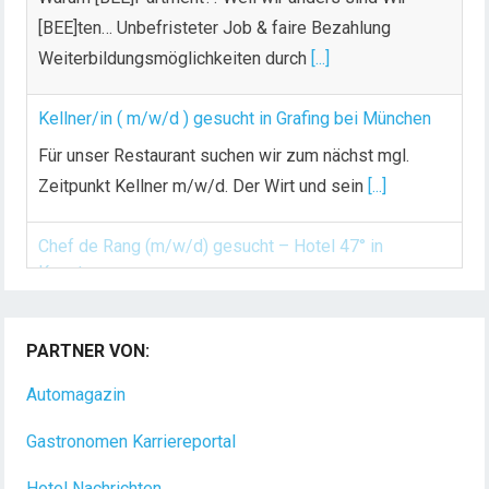
[BEE]ten… Unbefristeter Job & faire Bezahlung
Weiterbildungsmöglichkeiten durch
[...]
Kellner/in ( m/w/d ) gesucht in Grafing bei München
Für unser Restaurant suchen wir zum nächst mgl.
Zeitpunkt Kellner m/w/d. Der Wirt und sein
[...]
Chef de Rang (m/w/d) gesucht – Hotel 47° in
Konstanz
Dein Arbeitsplatz mit Urlaubsfeeling Chef de Rang
PARTNER VON:
(m/w/d) Du bist Gastgeber aus Leidenschaft und
Automagazin
liebst
[...]
Gastronomen Karriereportal
Hotel Nachrichten