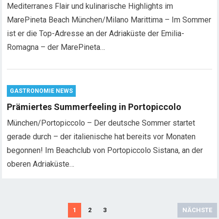
Mediterranes Flair und kulinarische Highlights im
MarePineta Beach München/Milano Marittima – Im Sommer
ist er die Top-Adresse an der Adriaküste der Emilia-
Romagna – der MarePineta…
GASTRONOMIE NEWS
Prämiertes Summerfeeling in Portopiccolo
München/Portopiccolo – Der deutsche Sommer startet
gerade durch – der italienische hat bereits vor Monaten
begonnen! Im Beachclub von Portopiccolo Sistana, an der
oberen Adriaküste…
S
1
2
3
NÄCHSTE