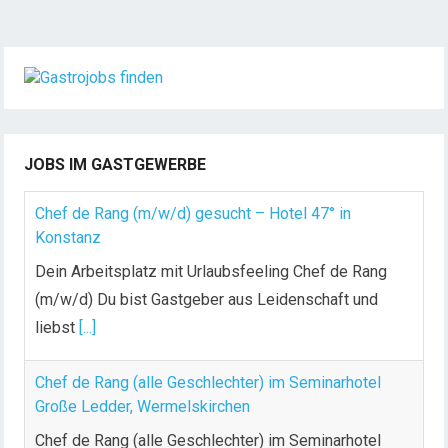
e
i
t
e
n
n
u
JOBS IM GASTGEWERBE
m
m
Chef de Rang (m/w/d) gesucht – Hotel 47° in
e
Konstanz
r
Dein Arbeitsplatz mit Urlaubsfeeling Chef de Rang
i
(m/w/d) Du bist Gastgeber aus Leidenschaft und
e
liebst
[...]
r
u
n
Chef de Rang (alle Geschlechter) im Seminarhotel
g
Große Ledder, Wermelskirchen
d
Chef de Rang (alle Geschlechter) im Seminarhotel