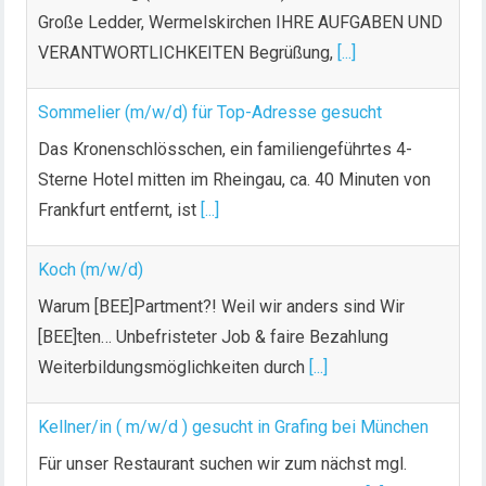
e
Große Ledder, Wermelskirchen IHRE AUFGABEN UND
r
VERANTWORTLICHKEITEN Begrüßung,
[...]
B
e
Sommelier (m/w/d) für Top-Adresse gesucht
i
t
Das Kronenschlösschen, ein familiengeführtes 4-
r
Sterne Hotel mitten im Rheingau, ca. 40 Minuten von
ä
Frankfurt entfernt, ist
[...]
g
e
Koch (m/w/d)
Warum [BEE]Partment?! Weil wir anders sind Wir
[BEE]ten… Unbefristeter Job & faire Bezahlung
Weiterbildungsmöglichkeiten durch
[...]
Kellner/in ( m/w/d ) gesucht in Grafing bei München
Für unser Restaurant suchen wir zum nächst mgl.