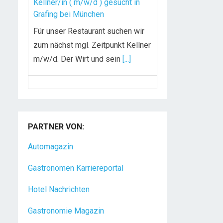
Kellner/in ( m/w/d ) gesucht in
Grafing bei München
Für unser Restaurant suchen wir
zum nächst mgl. Zeitpunkt Kellner
m/w/d. Der Wirt und sein
[...]
Chef de Rang (m/w/d) gesucht –
Hotel 47° in Konstanz
Dein Arbeitsplatz mit
PARTNER VON:
Urlaubsfeeling Chef de Rang
Automagazin
(m/w/d) Du bist Gastgeber aus
Leidenschaft und liebst
[...]
Gastronomen Karriereportal
Hotel Nachrichten
Gastronomie Magazin