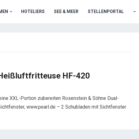
MEN
HOTELIERS
SEE & MEER
STELLENPORTAL
–
Heißluftfritteuse HF-420
r eine XXL-Portion zubereiten Rosenstein & Söhne Dual-
Sichtfenster, www.pearl.de – 2 Schubladen mit Sichtfenster