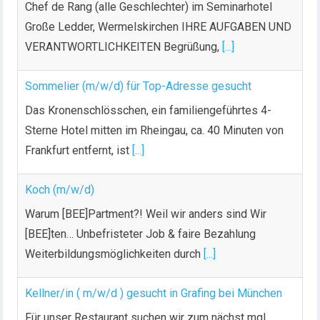
Chef de Rang (alle Geschlechter) im Seminarhotel
Große Ledder, Wermelskirchen IHRE AUFGABEN UND
VERANTWORTLICHKEITEN Begrüßung,
[...]
Sommelier (m/w/d) für Top-Adresse gesucht
Das Kronenschlösschen, ein familiengeführtes 4-
Sterne Hotel mitten im Rheingau, ca. 40 Minuten von
Frankfurt entfernt, ist
[...]
Koch (m/w/d)
Warum [BEE]Partment?! Weil wir anders sind Wir
[BEE]ten… Unbefristeter Job & faire Bezahlung
Weiterbildungsmöglichkeiten durch
[...]
Kellner/in ( m/w/d ) gesucht in Grafing bei München
Für unser Restaurant suchen wir zum nächst mgl.