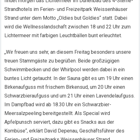
findet morgen das Lichtermeer im Dünenbad des 4-Sterne-
Strandhotels im Ferien- und Freizeitpark Weissenhäuser
Strand unter dem Motto „Oldies but Goldies“ statt. Dabei
wird die Wellnesslandschaft zwischen 18 und 22 Uhr zum
Lichtermeer mit farbigen Leuchtbällen bunt erleuchtet.
„Wir freuen uns sehr, an diesem Freitag besonders unsere
treuen Stammgäste zu begrüßen. Beide großzügigen
Schwimmbecken und der Whirlpool werden dabei in ein
buntes Licht getaucht. In der Sauna gibt es um 19 Uhr einen
Birkenaufguss mit frischem Birkensud, um 20 Uhr einen
Schwarzbieraufguss und um 21 Uhr einen Lavendelaufguss.
Im Dampfbad wird ab 18.30 Uhr ein Schwarzbier-
Meersalzpeeling bereitgestellt. Als Special wird
Apfelpunsch serviert, dazu gibt es Snacks aus der
Kombüse“, erklärt David Depenau, Geschäftsführer des
Ferien- und Freizeitparks Weissenhäuser Strand.