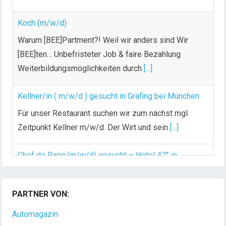
Koch (m/w/d)
Warum [BEE]Partment?! Weil wir anders sind Wir
[BEE]ten… Unbefristeter Job & faire Bezahlung
Weiterbildungsmöglichkeiten durch
[...]
Kellner/in ( m/w/d ) gesucht in Grafing bei München
Für unser Restaurant suchen wir zum nächst mgl.
Zeitpunkt Kellner m/w/d. Der Wirt und sein
[...]
Chef de Rang (m/w/d) gesucht – Hotel 47° in
Konstanz
PARTNER VON:
Dein Arbeitsplatz mit Urlaubsfeeling Chef de Rang
(m/w/d) Du bist Gastgeber aus Leidenschaft und
Automagazin
liebst
[...]
Gastronomen Karriereportal