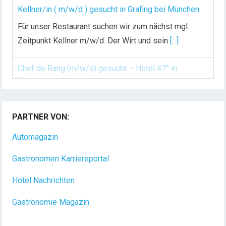
Kellner/in ( m/w/d ) gesucht in Grafing bei München
Für unser Restaurant suchen wir zum nächst mgl.
Zeitpunkt Kellner m/w/d. Der Wirt und sein
[...]
Chef de Rang (m/w/d) gesucht – Hotel 47° in
Konstanz
PARTNER VON:
Dein Arbeitsplatz mit Urlaubsfeeling Chef de Rang
(m/w/d) Du bist Gastgeber aus Leidenschaft und
Automagazin
liebst
[...]
Gastronomen Karriereportal
Hotel Nachrichten
Gastronomie Magazin