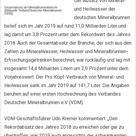
Der Absatz von Mineral-
Gesamtabsatz der Mineralbrunnenbranche
und Heilwasser der
(Bildquelle: Verband Deutscher Mineralbrunnen
(VDM))
deutschen Mineralbrunnen
belief sich im Jahr 2019 auf rund 11,0 Milliarden Liter und
lag damit um 3,8 Prozent unter dem Rekordwert des Jahres
2018. Auch der Gesamtabsatz der Branche, der sich aus den
Zahlen zu Mineralwasser, Heilwasser und Mineralbrunnen-
Erfrischungsgetränken berechnet, war rückläufig und lag mit
insgesamt 14,4 Milliarden Litern um 3,9 Prozent unter dem
Vorjahreswert. Der Pro-Kopf-Verbrauch von Mineral- und
Heilwasser sank im Jahr 2019 auf 141,7 Liter. Die Angaben
beruhen auf einer ersten Hochrechnung des Verbandes
Deutscher Mineralbrunnen e.V. (VDM).
VDM-Geschäftsführer Udo Kremer kommentiert: „Den
Rekordabsatz des Jahres 2018 zu erreichen oder gar zu
übertreffen, war 2019 auch angesichts der schwankenden