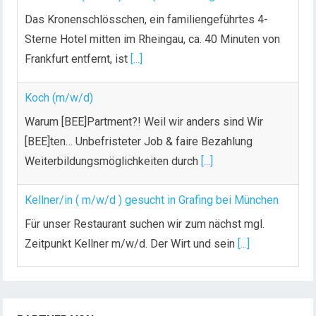
Das Kronenschlösschen, ein familiengeführtes 4-
Sterne Hotel mitten im Rheingau, ca. 40 Minuten von
Frankfurt entfernt, ist
[...]
Koch (m/w/d)
Warum [BEE]Partment?! Weil wir anders sind Wir
[BEE]ten… Unbefristeter Job & faire Bezahlung
Weiterbildungsmöglichkeiten durch
[...]
Kellner/in ( m/w/d ) gesucht in Grafing bei München
Für unser Restaurant suchen wir zum nächst mgl.
Zeitpunkt Kellner m/w/d. Der Wirt und sein
[...]
Chef de Rang (m/w/d) gesucht – Hotel 47° in
Konstanz