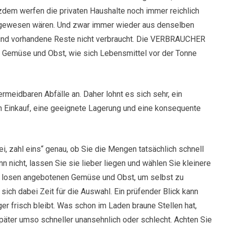
otzdem werfen die privaten Haushalte noch immer reichlich
r gewesen wären. Und zwar immer wieder aus denselben
ft und vorhandene Reste nicht verbraucht. Die VERBRAUCHER
 Gemüse und Obst, wie sich Lebensmittel vor der Tonne
meidbaren Abfälle an. Daher lohnt es sich sehr, ein
 Einkauf, eine geeignete Lagerung und eine konsequente
 zahl eins“ genau, ob Sie die Mengen tatsächlich schnell
 nicht, lassen Sie sie lieber liegen und wählen Sie kleinere
m losen angebotenen Gemüse und Obst, um selbst zu
ich dabei Zeit für die Auswahl. Ein prüfender Blick kann
er frisch bleibt. Was schon im Laden braune Stellen hat,
später umso schneller unansehnlich oder schlecht. Achten Sie