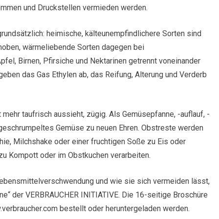
kommen und Druckstellen vermieden werden.
rundsätzlich: heimische, kälteunempfindlichere Sorten sind
hoben, wärmeliebende Sorten dagegen bei
el, Birnen, Pfirsiche und Nektarinen getrennt voneinander
eben das Gas Ethylen ab, das Reifung, Alterung und Verderb
mehr taufrisch aussieht, zügig. Als Gemüsepfanne, -auflauf, -
ngeschrumpeltes Gemüse zu neuen Ehren. Obstreste werden
hie, Milchshake oder einer fruchtigen Soße zu Eis oder
zu Kompott oder im Obstkuchen verarbeiten.
ebensmittelverschwendung und wie sie sich vermeiden lässt,
onne“ der VERBRAUCHER INITIATIVE. Die 16-seitige Broschüre
w.verbraucher.com bestellt oder heruntergeladen werden.