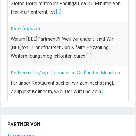
Sterne Hotel mitten im Rheingau, ca. 40 Minuten von
Frankfurt entfernt, ist
[...]
Koch (m/w/d)
Warum [BEE]Partment?! Weil wir anders sind Wir
[BEE]ten… Unbefristeter Job & faire Bezahlung
Weiterbildungsmöglichkeiten durch
[...]
Kellner/in ( m/w/d ) gesucht in Grafing bei München
Für unser Restaurant suchen wir zum nächst mgl.
Zeitpunkt Kellner m/w/d. Der Wirt und sein
[...]
Chef de Rang (m/w/d) gesucht – Hotel 47° in
Konstanz
PARTNER VON:
Dein Arbeitsplatz mit Urlaubsfeeling Chef de Rang
(m/w/d) Du bist Gastgeber aus Leidenschaft und