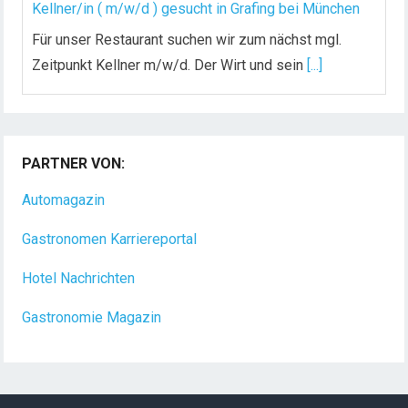
Kellner/in ( m/w/d ) gesucht in Grafing bei München
Für unser Restaurant suchen wir zum nächst mgl.
Zeitpunkt Kellner m/w/d. Der Wirt und sein
[...]
Chef de Rang (m/w/d) gesucht – Hotel 47° in
Konstanz
PARTNER VON:
Dein Arbeitsplatz mit Urlaubsfeeling Chef de Rang
(m/w/d) Du bist Gastgeber aus Leidenschaft und
Automagazin
liebst
[...]
Gastronomen Karriereportal
Hotel Nachrichten
Gastronomie Magazin