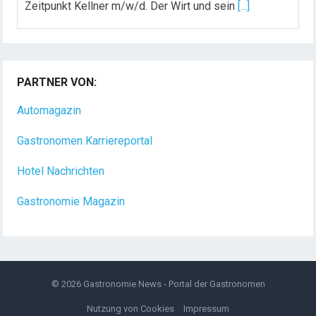
Zeitpunkt Kellner m/w/d. Der Wirt und sein
[...]
Chef de Rang (m/w/d) gesucht – Hotel 47° in
Konstanz
PARTNER VON:
Dein Arbeitsplatz mit Urlaubsfeeling Chef de Rang
(m/w/d) Du bist Gastgeber aus Leidenschaft und
Automagazin
liebst
[...]
Gastronomen Karriereportal
Hotel Nachrichten
Gastronomie Magazin
© 2026
Gastronomie News - Portal der Gastronomen
Nutzung von Cookies
Impressum