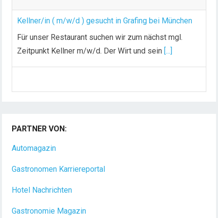
g
Kellner/in ( m/w/d ) gesucht in Grafing bei München
e
Für unser Restaurant suchen wir zum nächst mgl.
Zeitpunkt Kellner m/w/d. Der Wirt und sein
[...]
Chef de Rang (m/w/d) gesucht – Hotel 47° in
Konstanz
Dein Arbeitsplatz mit Urlaubsfeeling Chef de Rang
(m/w/d) Du bist Gastgeber aus Leidenschaft und
PARTNER VON:
liebst
[...]
Automagazin
Gastronomen Karriereportal
Hotel Nachrichten
Gastronomie Magazin