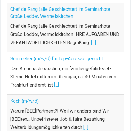
m
Chef de Rang (alle Geschlechter) im Seminarhotel
e
Große Ledder, Wermelskirchen
r
Chef de Rang (alle Geschlechter) im Seminarhotel
i
Große Ledder, Wermelskirchen IHRE AUFGABEN UND
e
VERANTWORTLICHKEITEN Begrüßung,
[...]
r
u
n
Sommelier (m/w/d) für Top-Adresse gesucht
g
Das Kronenschlösschen, ein familiengeführtes 4-
d
Sterne Hotel mitten im Rheingau, ca. 40 Minuten von
e
Frankfurt entfernt, ist
[...]
r
B
Koch (m/w/d)
e
i
Warum [BEE]Partment?! Weil wir anders sind Wir
t
[BEE]ten… Unbefristeter Job & faire Bezahlung
r
Weiterbildungsmöglichkeiten durch
[...]
ä