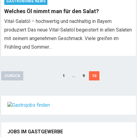
GASTRONOMIE NEWS
Welches Öl nimmt man für den Salat?
Vital-Salatöl – hochwertig und nachhaltig in Bayern
produziert Das neue Vital-Salatöl begeistert in allen Salaten
mit seinem angenehmen Geschmack. Viele greifen im
Frühling und Sommer…
S
ZURÜCK
1
…
9
10
e
i
t
e
n
n
u
JOBS IM GASTGEWERBE
m