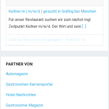
ä
g
Kellner/in ( m/w/d ) gesucht in Grafing bei München
e
Für unser Restaurant suchen wir zum nächst mgl.
Zeitpunkt Kellner m/w/d. Der Wirt und sein
[...]
Chef de Rang (m/w/d) gesucht – Hotel 47° in
Konstanz
Dein Arbeitsplatz mit Urlaubsfeeling Chef de Rang
PARTNER VON:
(m/w/d) Du bist Gastgeber aus Leidenschaft und
liebst
[...]
Automagazin
Gastronomen Karriereportal
Hotel Nachrichten
Gastronomie Magazin