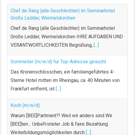
m
m
Chef de Rang (alle Geschlechter) im Seminarhotel
e
Große Ledder, Wermelskirchen
r
Chef de Rang (alle Geschlechter) im Seminarhotel
i
Große Ledder, Wermelskirchen IHRE AUFGABEN UND
e
VERANTWORTLICHKEITEN Begrüßung,
[...]
r
u
n
Sommelier (m/w/d) für Top-Adresse gesucht
g
Das Kronenschlösschen, ein familiengeführtes 4-
d
Sterne Hotel mitten im Rheingau, ca. 40 Minuten von
e
Frankfurt entfernt, ist
[...]
r
B
Koch (m/w/d)
e
i
Warum [BEE]Partment?! Weil wir anders sind Wir
t
[BEE]ten… Unbefristeter Job & faire Bezahlung
r
Weiterbildungsmöglichkeiten durch
[...]