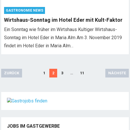
GASTRONOMIE NEWS
Wirtshaus-Sonntag im Hotel Eder mit Kult-Faktor
Ein Sonntag wie früher im Wirtshaus Kultiger Wirtshaus-
Sonntag im Hotel Eder in Maria Alm Am 3. November 2019
findet im Hotel Eder in Maria Alm…
S
ZURÜCK
1
2
3
…
11
NÄCHSTE
e
i
t
e
n
n
u
JOBS IM GASTGEWERBE