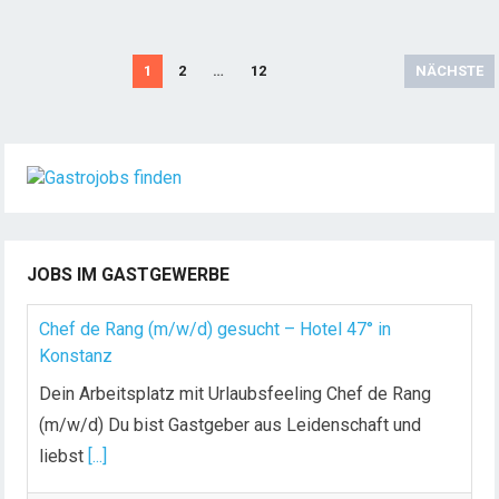
S
1
2
…
12
NÄCHSTE
e
i
t
e
n
n
u
JOBS IM GASTGEWERBE
m
m
Chef de Rang (m/w/d) gesucht – Hotel 47° in
e
Konstanz
r
Dein Arbeitsplatz mit Urlaubsfeeling Chef de Rang
i
(m/w/d) Du bist Gastgeber aus Leidenschaft und
e
liebst
[...]
r
u