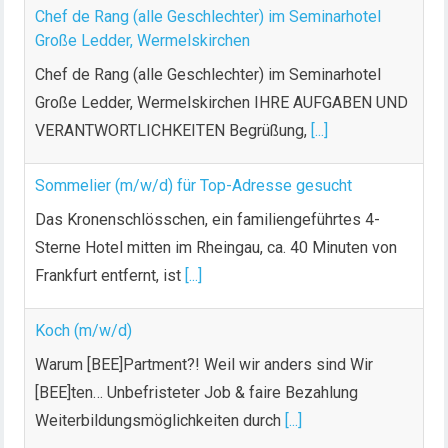
n
Chef de Rang (alle Geschlechter) im Seminarhotel
g
Große Ledder, Wermelskirchen
d
Chef de Rang (alle Geschlechter) im Seminarhotel
e
Große Ledder, Wermelskirchen IHRE AUFGABEN UND
r
VERANTWORTLICHKEITEN Begrüßung,
[...]
B
e
Sommelier (m/w/d) für Top-Adresse gesucht
i
t
Das Kronenschlösschen, ein familiengeführtes 4-
r
Sterne Hotel mitten im Rheingau, ca. 40 Minuten von
ä
Frankfurt entfernt, ist
[...]
g
e
Koch (m/w/d)
Warum [BEE]Partment?! Weil wir anders sind Wir
[BEE]ten… Unbefristeter Job & faire Bezahlung
Weiterbildungsmöglichkeiten durch
[...]