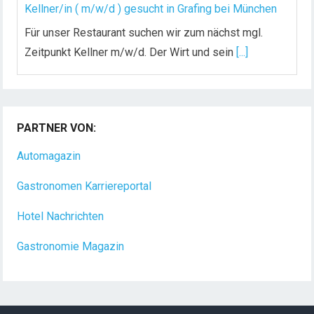
Kellner/in ( m/w/d ) gesucht in Grafing bei München
Für unser Restaurant suchen wir zum nächst mgl.
Zeitpunkt Kellner m/w/d. Der Wirt und sein
[...]
Chef de Rang (m/w/d) gesucht – Hotel 47° in
Konstanz
PARTNER VON:
Dein Arbeitsplatz mit Urlaubsfeeling Chef de Rang
(m/w/d) Du bist Gastgeber aus Leidenschaft und
Automagazin
liebst
[...]
Gastronomen Karriereportal
Hotel Nachrichten
Gastronomie Magazin