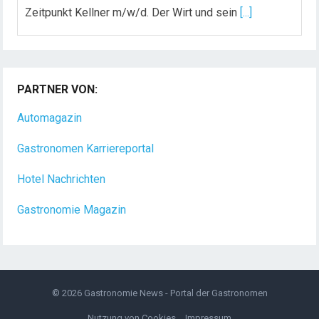
Zeitpunkt Kellner m/w/d. Der Wirt und sein
[...]
Chef de Rang (m/w/d) gesucht – Hotel 47° in
Konstanz
PARTNER VON:
Dein Arbeitsplatz mit Urlaubsfeeling Chef de Rang
(m/w/d) Du bist Gastgeber aus Leidenschaft und
Automagazin
liebst
[...]
Gastronomen Karriereportal
Hotel Nachrichten
Gastronomie Magazin
© 2026
Gastronomie News - Portal der Gastronomen
Nutzung von Cookies
Impressum