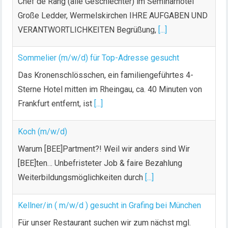
Chef de Rang (alle Geschlechter) im Seminarhotel
Große Ledder, Wermelskirchen IHRE AUFGABEN UND
VERANTWORTLICHKEITEN Begrüßung,
[...]
Sommelier (m/w/d) für Top-Adresse gesucht
Das Kronenschlösschen, ein familiengeführtes 4-
Sterne Hotel mitten im Rheingau, ca. 40 Minuten von
Frankfurt entfernt, ist
[...]
Koch (m/w/d)
Warum [BEE]Partment?! Weil wir anders sind Wir
[BEE]ten… Unbefristeter Job & faire Bezahlung
Weiterbildungsmöglichkeiten durch
[...]
Kellner/in ( m/w/d ) gesucht in Grafing bei München
Für unser Restaurant suchen wir zum nächst mgl.