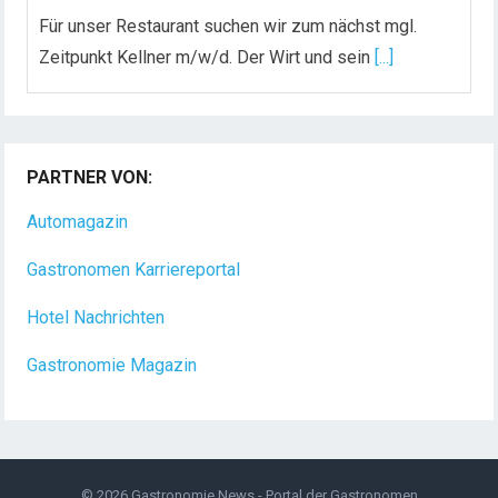
Für unser Restaurant suchen wir zum nächst mgl.
Zeitpunkt Kellner m/w/d. Der Wirt und sein
[...]
Chef de Rang (m/w/d) gesucht – Hotel 47° in
Konstanz
PARTNER VON:
Dein Arbeitsplatz mit Urlaubsfeeling Chef de Rang
(m/w/d) Du bist Gastgeber aus Leidenschaft und
Automagazin
liebst
[...]
Gastronomen Karriereportal
Hotel Nachrichten
Gastronomie Magazin
© 2026
Gastronomie News - Portal der Gastronomen